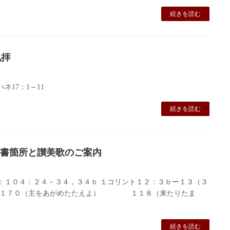
続きを読む
礼拝
17：1～11
続きを読む
₎聖書箇所と讃美歌のご案内
：１０４：２４－３４，３４ｂ １コリント１２：３ｂー１３（３
美歌 １７０（主をあがめたたえよ） １１８（来たりたま
続きを読む