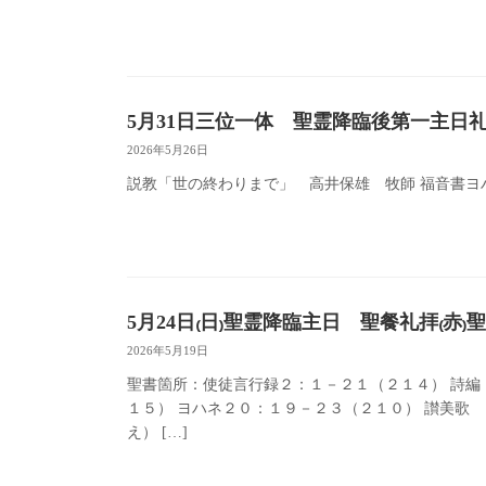
5月31日三位一体 聖霊降臨後第一主日
2026年5月26日
説教「世の終わりまで」 高井保雄 牧師 福音書ヨハネ
5月24日₍日₎聖霊降臨主日 聖餐礼拝₍赤
2026年5月19日
聖書箇所：使徒言行録２：１－２１（２１４） 詩編
１５） ヨハネ２０：１９－２３（２１０） 讃
え） […]