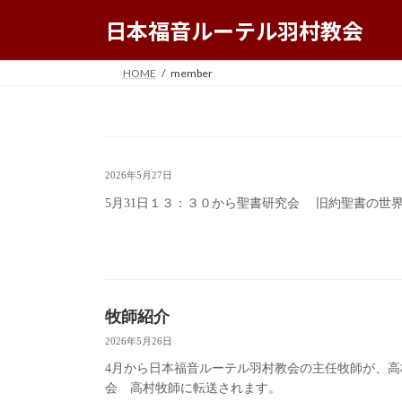
コ
ナ
日本福音ルーテル羽村教会
ン
ビ
テ
ゲ
HOME
member
ン
ー
ツ
シ
へ
ョ
ス
ン
キ
に
2026年5月27日
ッ
移
プ
動
5月31日１３：３０から聖書研究会 旧約聖書の世
牧師紹介
2026年5月26日
4月から日本福音ルーテル羽村教会の主任牧師が、高
会 高村牧師に転送されます。