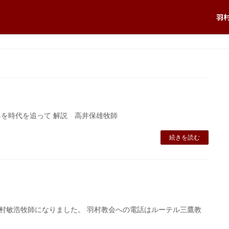
羽
界を時代を追って 解説 高井保雄牧師
続きを読む
村敏浩牧師になりました。 羽村教会への電話はルーテル三鷹教